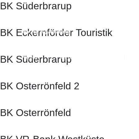
BK Süderbrarup
BK Eckernförder Touristik
BK Süderbrarup
HOME
GESCHÄFTSKUNDEN
P
BK Osterrönfeld 2
BK Osterrönfeld