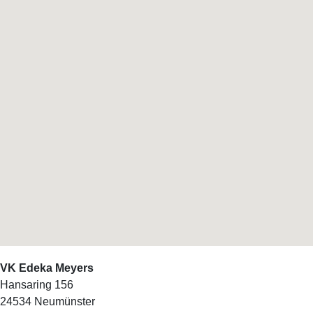
VK Edeka Meyers
Hansaring 156
24534
Neumünster